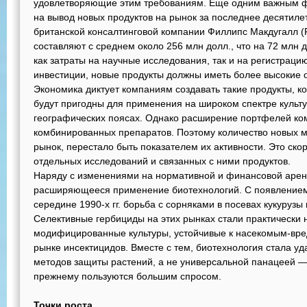
удовлетворяющие этим требованиям. Еще одним важным ф
на вывод новых продуктов на рынок за последнее десятиле
британской консалтинговой компании Филлипс Макдугалл (Ph
составляют с среднем около 256 млн долл., что на 72 млн д
как затраты на научные исследования, так и на регистраци
инвестиции, новые продукты должны иметь более высокие 
Экономика диктует компаниям создавать такие продукты, ко
будут пригодны для применения на широком спектре культу
географических поясах. Однако расширение портфелей ком
комбинированных препаратов. Поэтому количество новых 
рынок, перестало быть показателем их активности. Это ско
отдельных исследований и связанных с ними продуктов.
Наряду с изменениями на нормативной и финансовой арена
расширяющееся применение биотехнологий. С появлением
середине 1990-х гг. борьба с сорняками в посевах кукурузы
Селективные гербициды на этих рынках стали практически 
модифицированные культуры, устойчивые к насекомым-вре
рынке инсектицидов. Вместе с тем, биотехнология стала у
методов защиты растений, а не универсальной панацеей 
прежнему пользуются большим спросом.
Точки роста