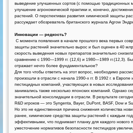
выведение улучшенных сортов (с помощью традиционных ме
улучшение агрономической практики и, конечно, достижени
растений. О перспективах развития химической защиты рас
рассуждает обозреватель британского журнала Agrow Эндрю
Инновации — редкость?
С момента появления в начале прошлого века первых совр
защиты растений значительно вырос и был оценен в 40 млрд
скорость выведения новых препаратов значительно снизилас
сравнению с 1990—1999 гг. (12,6) и 1980—1989 гг.(12,3). Бы
отражает нечто более фундаментальное?
Для того чтобы ответить на этот вопрос, необходимо рассм
произошли в отрасли с начала 1990-х гг. В 1992 г. в Европ
пестицидных компаний, участвующих в новых исследовани
занимались также несколько японских компаний. Однако с
значительной консолидации в отрасли. В результате сегодн
R&D игроков — это Syngenta, Bayer, DuPont, BASF, Dow и S
Но это не единственная причина снижения количества нови
ранее, химические средства защиты растений с каждым год
эффективными, что поднимает планку для каждого нового п
ужесточение нормативов безопасности пестицидов увеличи