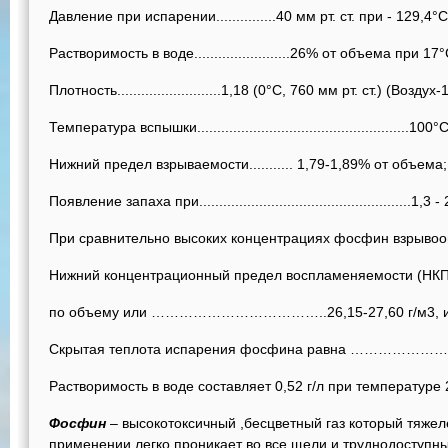
Давление при испарении...............40 мм рт. ст. при - 129,4°С
Растворимость в воде........................26% от объема при 17°
Плотность..........................1,18 (0°С, 760 мм рт. ст.) (Воздух-1
Температура вспышки.....................................................100°С
Нижний предел взрываемости........... 1,79-1,89% от объема;
Появление запаха при.....................................................1,3 -
При сравнительно высоких концентрациях фосфин взрывоо
Нижний концентрационный предел воспламеняемости (НКПВ
по объему или ………………………………..26,15-27,60 г/м3, ил
Скрытая теплота испарения фосфина равна ………………
Растворимость в воде составляет 0,52 г/л при температуре 
Фосфин
– высокотоксичный ,бесцветный газ который тяжеле
применении легко проникает во все щели и труднодоступн