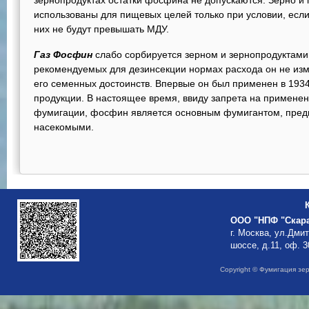
зернопродуктах остатки фосфина не допускаются. Зерно и 
использованы для пищевых целей только при условии, есл
них не будут превышать МДУ.
Газ Фосфин
слабо сорбируется зерном и зернопродуктами,
рекомендуемых для дезинсекции нормах расхода он не изм
его семенных достоинств. Впервые он был применен в 1934
продукции. В настоящее время, ввиду запрета на применен
фумигации, фосфин является основным фумигантом, пред
насекомыми.
ООО "НПФ "Скар
г. Москва, ул.Дми
шоссе, д.11, оф. 3
Copyright © Фумигация зе