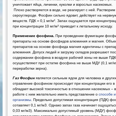
уничтожает яйца, личинки, куколки и взрослых насекомых.
Плохо растворяется в воде, не реагирует с ней. Растворим
сероуглероде. Фосфин сильно ядовит, действует на нервну
веществ. ПДК = 0,1 мг/м³. Запах ощущается при концентрац
при концентрации 10 мг/м³ приводит к летальному исходу.
Применение фосфина.
При проведении фумигации фосфи
препараты на основе фосфидов алюминия и магния. Объек
препаратов на основе фосфида магния идентичны с преп
алюминия. Допуск людей и загрузку складов разрешают пос
содержании фосфина в воздухе рабочей зоны не выше ПДК (
осуществляют при остатке фосфина не выше МДУ (0,1 мг/кг д
переработки зерна).
Газ Фосфин
является сильным ядом для человека и други
отравление фосфином происходит при концентрации его в 
обладает высокой токсичностью в отношении насекомых – 
работе с ним желательно иметь представление о
способе и
организмы
. Предельно допустимая концентрация (ПДК) фо
сотавляет 0,1 мг/м3. Однако запах газа начинает ощущать
0,03 мг/м3). Максимально допустимый уровень (МДУ) фосфин