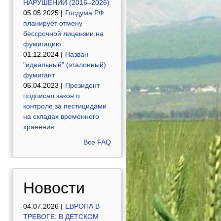
НАРУШЕНИЙ (2016–2026)
05.05.2025 |
Госдума РФ
планирует отмену
бессрочной лицензии на
фумигацию
01.12.2024 |
Назван
"идеальный" (эталонный)
фумигант
06.04.2023 |
Президент
подписал закон о
контроле за пестицидами
на складах временного
хранения
Все FAQ
Новости
04.07.2026 |
ЕВРОПА В
ТРЕВОГЕ: В ДЕТСКОМ