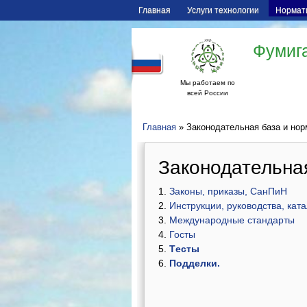
Главная
Услуги технологии
Нормат
Фумига
Мы работаем по
всей России
Главная
» Законодательная база и нор
Законодательна
Законы, приказы, СанПиН
Инструкции, руководства, кат
Международные стандарты
Госты
Т
есты
Подделки.