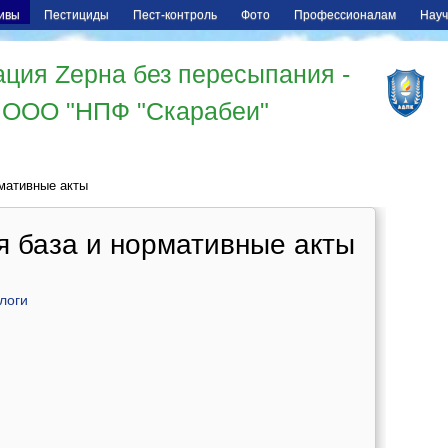
ивы
Пестициды
Пест-контроль
Фото
Профессионалам
Науч
ция Zерна без пересыпания -
ООО "НПФ "Скарабеи"
мативные акты
я база и нормативные акты
алоги