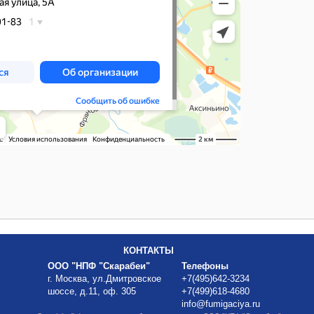
КОНТАКТЫ
ООО "НПФ "Скарабеи"
Телефоны
г. Москва, ул.Дмитровское
+7(495)642-3234
шоссе, д.11, оф. 305
+7(499)618-4680
info@fumigaciya.ru