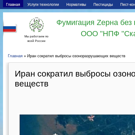
Главная
Услуги технологии
Нормативы
Пестициды
Пест-ко
Фумигация Zерна без 
ООО "НПФ "Ск
Мы работаем по
всей России
Главная
» Иран сократил выбросы озоноразрушающих веществ
Иран сократил выбросы озо
веществ