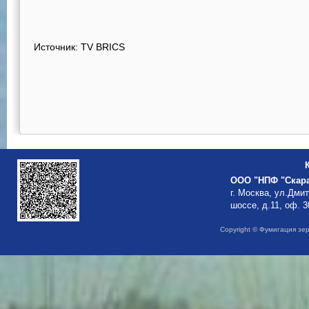
Источник:
TV BRICS
ООО "НПФ "Скар
г. Москва, ул.Дми
шоссе, д.11, оф. 3
Copyright © Фумигация зе