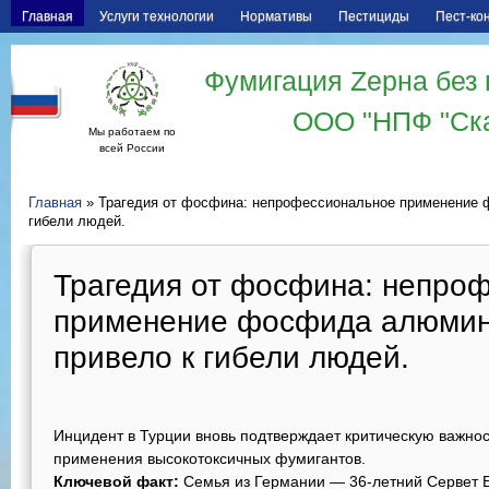
Главная
Услуги технологии
Нормативы
Пестициды
Пест-ко
Фумигация Zерна без 
ООО "НПФ "Ск
Мы работаем по
всей России
Главная
» Трагедия от фосфина: непрофессиональное применение 
гибели людей.
Трагедия от фосфина: непро
применение фосфида алюмин
привело к гибели людей.
Инцидент в Турции вновь подтверждает критическую важно
применения высокотоксичных фумигантов.
Ключевой факт:
Семья из Германии — 36-летний Сервет Бё