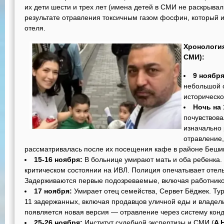
их дети шести и трех лет (имена детей в СМИ не раскрывал
результате отравления токсичным газом фосфин, который 
отеля.
Хронология
СМИ):
9 ноября
небольшой о
историческо
Ночь на 
почувствова
изначально
отравление,
рассматривалась после их посещения кафе в районе Беши
15-16 ноября:
В больнице умирают мать и оба ребенка. 
критическом состоянии на ИВЛ. Полиция опечатывает отель,
Задерживаются первые подозреваемые, включая работнико
17 ноября:
Умирает отец семейства, Сервет Бёджек. Тур
11 задержанных, включая продавцов уличной еды и владел
появляется новая версия — отравление через систему кон
25-26 ноября:
Институт судебной экспертизы и СМИ (
A 