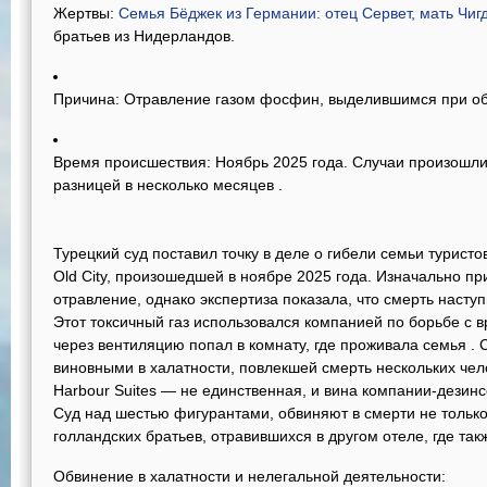
Жертвы:
Семья Бёджек из Германии: отец Сервет, мать Чигд
братьев из Нидерландов.
Причина:
Отравление газом фосфин, выделившимся при об
Время происшествия:
Ноябрь 2025 года. Случаи произошли 
разницей в несколько месяцев .
Турецкий суд поставил точку в деле о гибели семьи туристо
Old City, произошедшей в ноябре 2025 года. Изначально п
отравление, однако экспертиза показала, что смерть насту
Этот токсичный газ использовался компанией по борьбе с 
через вентиляцию попал в комнату, где проживала семья
. 
виновными в халатности, повлекшей смерть нескольких чел
Harbour Suites — не единственная, и вина компании-дезин
Суд над шестью фигурантами, обвиняют в смерти не только
голландских братьев, отравившихся в другом отеле, где т
Обвинение в халатности и нелегальной деятельности: