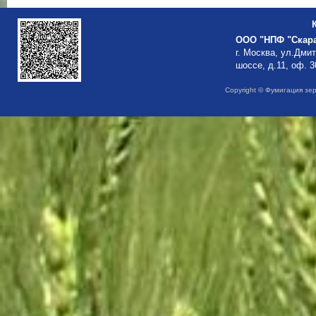
ООО "НПФ "Скар
г. Москва, ул.Дми
шоссе, д.11, оф. 3
Copyright © Фумигация зе