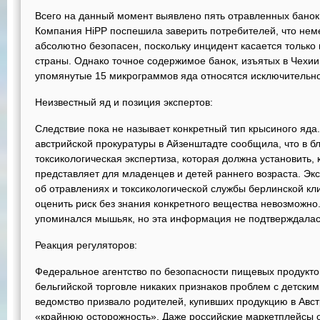
Всего на данный момент выявлено пять отравленных банок 
Компания HiPP поспешила заверить потребителей, что нем
абсолютно безопасен, поскольку инцидент касается только
страны. Однако точное содержимое банок, изъятых в Чехии
упомянутые 15 микрограммов яда относятся исключительно 
Неизвестный яд и позиция экспертов:
Следствие пока не называет конкретный тип крысиного яд
австрийской прокуратуры в Айзенштадте сообщила, что в 
токсикологическая экспертиза, которая должна установить, 
представляет для младенцев и детей раннего возраста. Э
об отравлениях и токсикологической службы берлинской кл
оценить риск без знания конкретного вещества невозмож
упоминался мышьяк, но эта информация не подтверждала
Реакция регуляторов:
Федеральное агентство по безопасности пищевых продуктов
бельгийской торговле никаких признаков проблем с детским
ведомство призвало родителей, купивших продукцию в Авст
«крайнюю осторожность». Даже российские маркетплейсы 