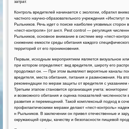
затрат.
Контроль вредителей начинается с экологии, обратил вним
частного научно-образовательного учреждения «Институт 
Рыльников. Речь идет о поиске наиболее уязвимых сторон 
«пест-контроля» (от англ. Pest control — регуляция численн
Рыльников, основное внимание в системе мер «пест-контр
снижению емкости среды обитания каждого специфического
территорий от его проникновения.
Первым, исходным мероприятием является визуальное или
при котором определяют: вид вредителя, широту его распр
продолжал он. — При этом выявляют вероятные каналы п
вредителя, места обитания, питания и размножения. На вт
рекомендации по мерам защиты от вредителя с указанием 
Третьим этапом становится организация учета: мониторинг
и возможного обитания и оценка показателей численности 
развития и перемещений. Такой комплексный подход в соч
профилактическими мерами делают «пест-контроль» наде
н Рыльников. В заключении он привел отечественные и за
окружающей среды, качеству и безопасности пищевой прод